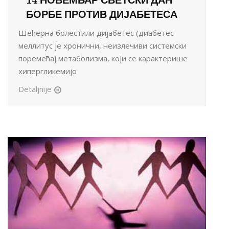
БОРБЕ ПРОТИВ ДИЈАБЕТЕСА
Шећерна болестили дијабетес (диабетес
меллитус је хронични, неизлечиви системски
поремећај метаболизма, који се карактерише
хипергликемијо
Detaljnije