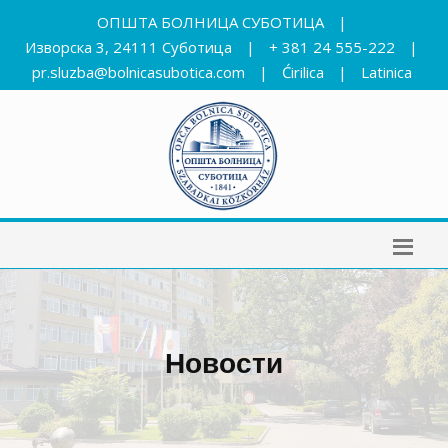
ОПШТА БОЛНИЦА СУБОТИЦА
|
Изворска 3, 24111 Суботица
|
+ 381 24 555-222
|
pr.sluzba@bolnicasubotica.com
|
Ćirilica
|
Latinica
Новости