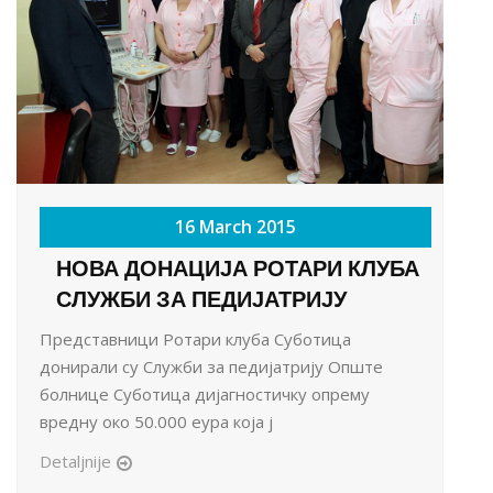
16 March 2015
НОВА ДОНАЦИЈА РОТАРИ КЛУБА
СЛУЖБИ ЗА ПЕДИЈАТРИЈУ
Представници Ротари клуба Суботица
донирали су Служби за педијатрију Опште
болнице Суботица дијагностичку опрему
вредну око 50.000 еура која ј
Detaljnije