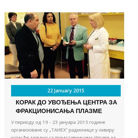
22 January 2015
КОРАК ДО УВОЂЕЊА ЦЕНТРА ЗА
ФРАКЦИОНИСАЊА ПЛАЗМЕ
У периоду од 19 - 23 јануара 2015 године
организоване су „ТАИЕX” радионице у оквиру
којих ће заједно са представницима Управе за