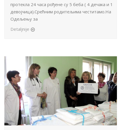
протекла 24 часа рођене су 5 беба ( 4 дечака и 1
девојчица).Срећним родитељима честитамо.На
Одељењу за
Detaljnije