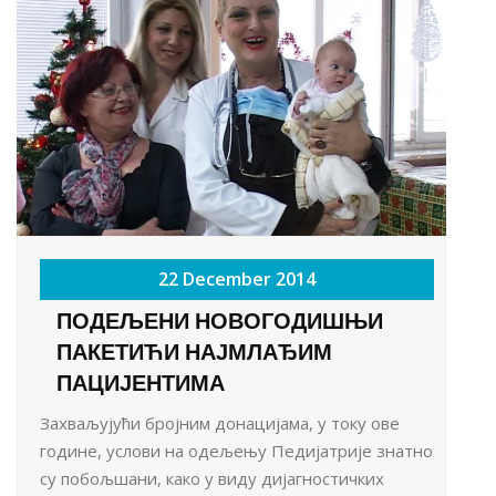
22 December 2014
ПОДЕЉЕНИ НОВОГОДИШЊИ
ПАКЕТИЋИ НАЈМЛАЂИМ
ПАЦИЈЕНТИМА
Захваљујући бројним донацијама, у току ове
године, услови на одељењу Педијатрије знатно
су побољшани, како у виду дијагностичких