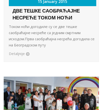
15 January 2015
ДВЕ ТЕШКЕ САОБРАЋАЈНЕ
НЕСРЕЋЕ ТОКОМ НОЋИ
Током ноћи догодиле су се две тешке
саобраћајне несреће са једним смртним
исходом.Прва саобраћајна несрећа догодила се
на Београдском путу
Detaljnije