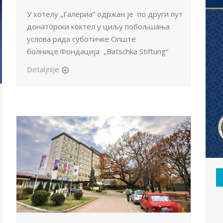
У хотелу „Галериа“ одржан је по други пут
донаторски коктел у циљу побољшања
услова рада суботичке Опште
болнице.Фондација „Batschka Stiftung“
Detaljnije