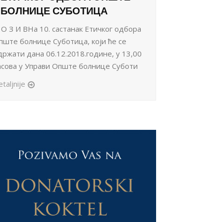
БОЛНИЦЕ СУБОТИЦА
 О З И ВНа 10. састанак Етичког одбора
пште болнице Суботица, који ће се
држати дана 06.12.2018.године, у 13,00
асова у Управи Опште болнице Суботи
taljnije