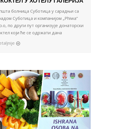
КОКТЕЛ У ХОТЕЛУ ГАЛЕРИЈА
пшта болница Суботица у сарадњи са
радом Суботица и компанијом „Phiwa“
.o.o, по други пут организује донаторски
октел који ће се одржати дана
taljnije