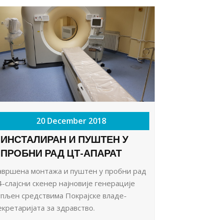
20 December 2018
ИНСТАЛИРАН И ПУШТЕН У
ПРОБНИ РАД ЦТ-АПАРАТ
авршена монтажа и пуштен у пробни рад
4-слајсни скенер најновије генерације
упљен средствима Покрајске владе-
екретаријата за здравство.