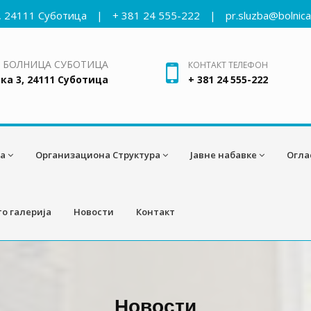
, 24111 Суботица
|
+ 381 24 555-222
|
pr.sluzba@bolnic
 БОЛНИЦА СУБОТИЦА
КОНТАКТ ТЕЛЕФОН
ка 3, 24111 Суботица
+ 381 24 555-222
а
Организациона Структура
Јавне набавке
Огла
о галерија
Новости
Контакт
Новости