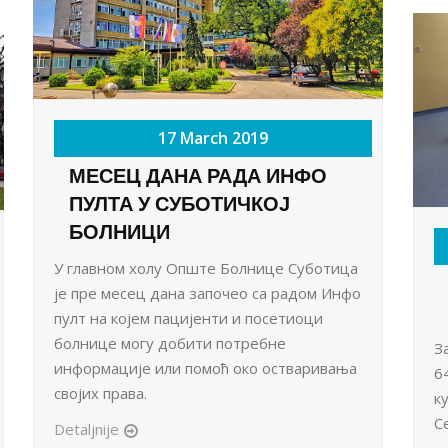
17 March 2019
МЕСЕЦ ДАНА РАДА ИНФО
ПУЛТА У СУБОТИЧКОЈ
БОЛНИЦИ
У главном холу Опште Болнице Суботица
је пре месец дана започео са радом Инфо
пулт на којем пацијенти и посетиоци
болнице могу добити потребне
З
информације или помоћ око остваривања
6
својих права.
к
С
Detaljnije