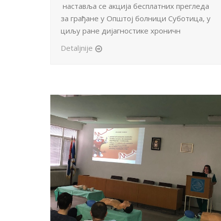
наставља се акција бесплатних прегледа
за грађане у Општој болници Суботица, у
циљу ране дијагностике хроничн
Detaljnije