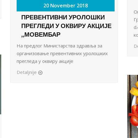
20 November 2018
О
ПРЕВЕНТИВНИ УРОЛОШКИ
Г
ПРЕГЛЕДИ У ОКВИРУ АКЦИЈЕ
d
,,МОВЕМБАР
к
На предлог Министарства здравља за
De
организовање превентивних уролошких
прегледа у оквиру акције
Detaljnije