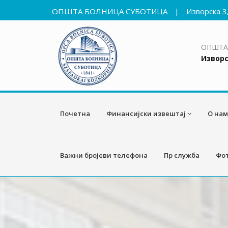
ОПШТА БОЛНИЦА СУБОТИЦА
|
Изворска 3
ОПШТА
Изворс
Почетна
Финансијски извештај
О нам
Важни бројеви телефона
Пр служба
Фот