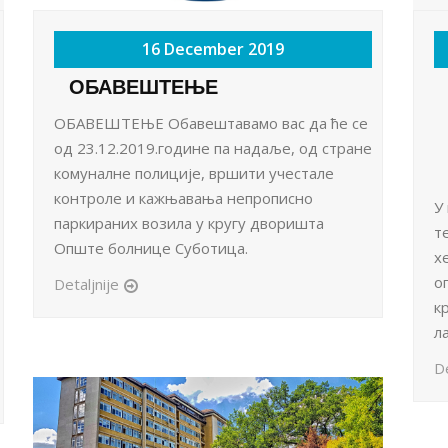
16 December 2019
ОБАВЕШТЕЊЕ
ОБАВЕШТЕЊЕ Обавештавамо вас да ће се
од 23.12.2019.године па надаље, од стране
комуналне полиције, вршити учестале
контроле и кажњавања непрописно
У
паркираних возила у кругу дворишта
т
Опште болнице Суботица.
х
о
Detaljnije
к
л
De