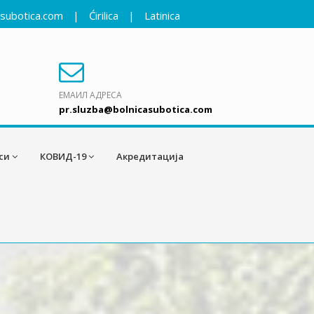
asubotica.com
|
Ćirilica
|
Latinica
ЕМАИЛ АДРЕСА
pr.sluzba@bolnicasubotica.com
си
КОВИД-19
Акредитација