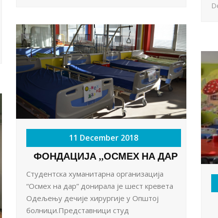
De
11 December 2018
ФОНДАЦИЈА ,,ОСМЕХ НА ДАР
Студентска хуманитарна организација
“Осмех на дар” донирала је шест кревета
Одељењу дечије хирургије у Општој
болници.Представници студ