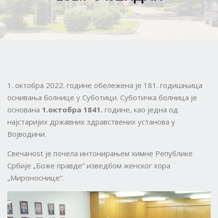
1. октобра 2022. године обележена је 181. годишњица
оснивања болнице у Суботици. Суботичка болница је
основана
1.октобра 1841
.
године, као једна од
најстаријих државних здравствених установа у
Војводини.
Свечаноst je почела интонирањем химне Републике
Србије „Боже правде“ изведбом женског хора
„Мироноснице“.