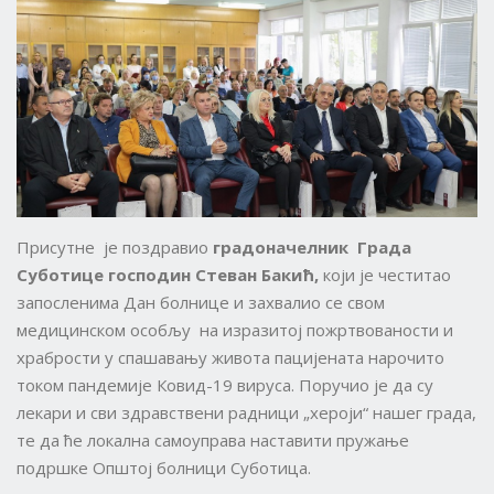
Присутне је поздравио
градоначелник Града
Суботице господин Стеван
Бакић,
који је честитао
запосленима Дан болнице и захвалио се свом
медицинском особљу на изразитој пожртвованости и
храбрости у спашавању живота пацијената нарочито
током пандемије Ковид-19 вируса. Поручио је да су
лекари и сви здравствени радници „хероји“ нашег града,
те да ће локална самоуправа наставити пружање
подршке Општој болници Суботица.