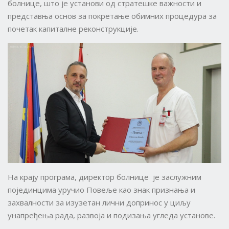
болнице, што је установи од стратешке важности и
представња основ за покретање обимних процедура за
почетак капиталне реконструкције.
На крају програма, директор болнице је заслужним
појединцима уручио Повеље као знак признања и
захвалности за изузетан лични допринос у циљу
унапређења рада, развоја и подизања угледа установе.