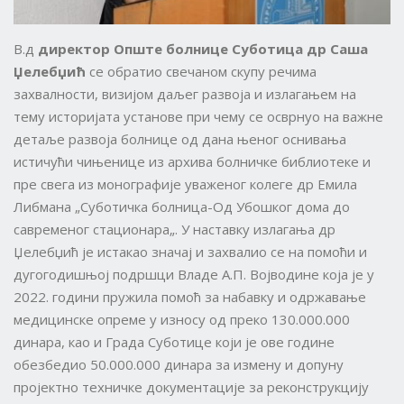
В.д
директор Опште болнице Суботица др Саша
Џелебџић
се обратио свечаном скупу речима
захвалности, визијом даљег развоја и излагањем на
тему историјата установе при чему се осврнуо на важне
детаље развоја болнице од дана њеног оснивања
истичући чињенице из архива болничке библиотеке и
пре свега из монографије уваженог колеге др Емила
Либмана „Суботичка болница-Од Убошког дома до
савременог стационара„. У наставку излагања др
Џелебџић је истакао значај и захвалио се на помоћи и
дугогодишњој подршци Владе А.П. Војводине која је у
2022. години пружила помоћ за набавку и одржавање
медицинске опреме у износу од преко 130.000.000
динара, као и Града Суботице који је ове године
обезбедио 50.000.000 динара за измену и допуну
пројектно техничке документације за реконструкцију