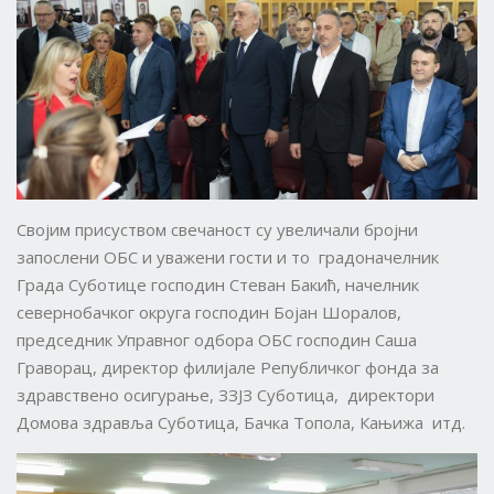
Својим присуством свечаност су увеличали бројни
запослени ОБС и уважени гости и то градоначелник
Града Суботице господин Стеван Бакић, начелник
севернобачког округа господин Бојан Шоралов,
председник Управног одбора ОБС господин Саша
Граворац, директор филијале Републичког фонда за
здравствено осигурање, ЗЗЈЗ Суботица, директори
Домова здравља Суботица, Бачка Топола, Кањижа итд.