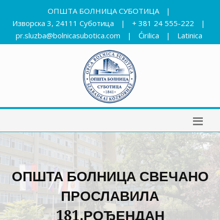
ОПШТА БОЛНИЦА СУБОТИЦА
|
Изворска 3, 24111 Суботица
|
+ 381 24 555-222
|
pr.sluzba@bolnicasubotica.com
|
Ćirilica
|
Latinica
ОПШТА БОЛНИЦА СВЕЧАНО
ПРОСЛАВИЛА
181.РОЂЕНДАН