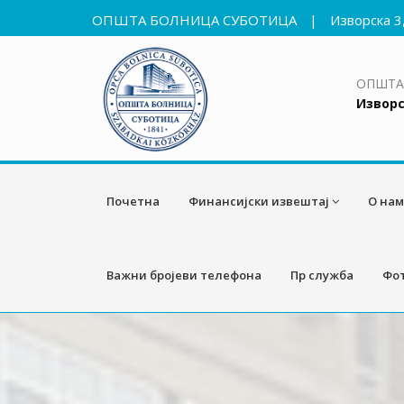
ОПШТА БОЛНИЦА СУБОТИЦА
|
Изворска 3
ОПШТА
Изворс
Почетна
Финансијски извештај
О нам
Важни бројеви телефона
Пр служба
Фот