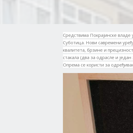
Средствима Покрајинске владе 
Суботица. Нови савремени уређ
квалитета, брзине и прецизност
стакала (два за одрасле и један
Опрема се користи за одређива