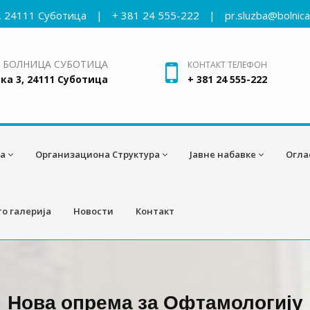
, 24111 Суботица
|
+ 381 24 555-222
|
pr.sluzba@bolnic
 БОЛНИЦА СУБОТИЦА
КОНТАКТ ТЕЛЕФОН
ка 3, 24111 Суботица
+ 381 24 555-222
а
Организациона Структура
Јавне набавке
Огла
о галерија
Новости
Контакт
Нова опрема за Офтамологију