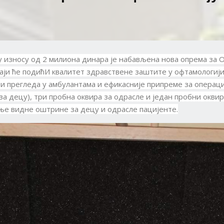
у износу од 2 милиона динара је набављена нова опрема за
аји ће подићИ квалитет здравствене заштите у офтамологији
и прегледа у амбулантама и ефикасније припреме за операци
 за децу), три пробна оквира за одрасле и један пробни оквир 
ње видне оштрине за децу и одрасле пацијенте.