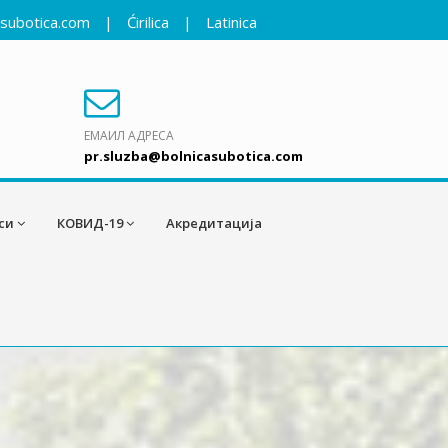
asubotica.com
|
Ćirilica
|
Latinica
ЕМАИЛ АДРЕСА
pr.sluzba@bolnicasubotica.com
си
КОВИД-19
Акредитација