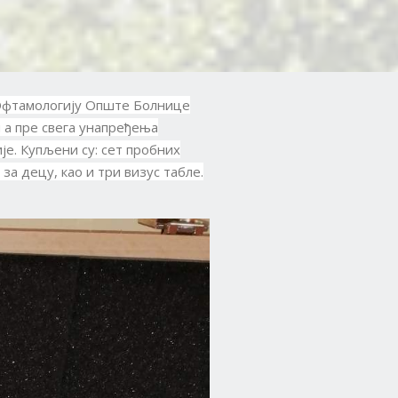
 Офтамологију Опште Болнице
 а пре свега унапређења
је. Купљени су: сет пробних
за децу, као и три визус табле.