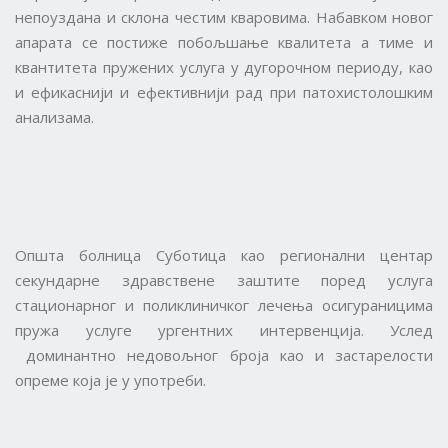
непоуздана и склона честим кваровима. Набавком новог
апарата се постиже побољшање квалитета а тиме и
квантитета пружених услуга у дугорочном периоду, као
и ефикаснији и ефективнији рад при патохистолошким
анализама.
Општа болница Суботица као регионални центар
секундарне здравствене заштите поред услуга
стационарног и поликлиничког лечења осигураницима
пружа услуге ургентних интервенција. Услед
доминантно недовољног броја као и застарелости
опреме која је у употреби.