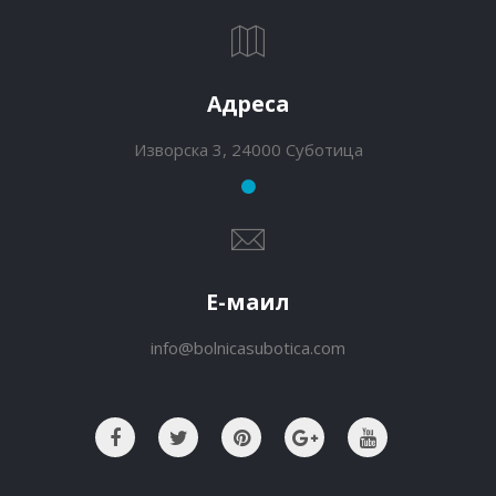
Адреса
Изворска 3, 24000 Суботица
Е-маил
info@bolnicasubotica.com