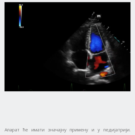
Апарат ће имати значајну примену и у педијатрији.