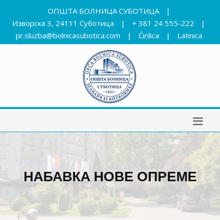
ОПШТА БОЛНИЦА СУБОТИЦА
|
Изворска 3, 24111 Суботица
|
+ 381 24 555-222
|
pr.sluzba@bolnicasubotica.com
|
Ćirilica
|
Latinica
НАБАВКА НОВЕ ОПРЕМЕ