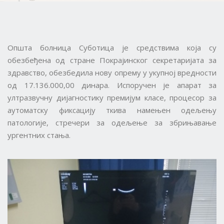
Општа болница Суботица је средствима која су
обезбеђена од стране Покрајинског секретаријата за
здравство, обезбедила нову опрему у укупној вредности
од 17.136.000,00 динара. Испоручен је апарат за
ултразвучну дијагностику премијум класе, процесор за
аутоматску фиксацију ткива намењен одељењу
патологије, стречери за одељење за збрињавање
ургентних стања.