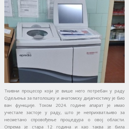
Ткивни процесор који је више него потребан у раду
Одељења за патолошку и анатомску дијагностику је био
ван функције. Током 2024. године апарат је имао
учестале застоје у раду, што је неприхватљиво за
несметано спровођење процедура о овој области.
Опрема је стара 12 година и као таква је била