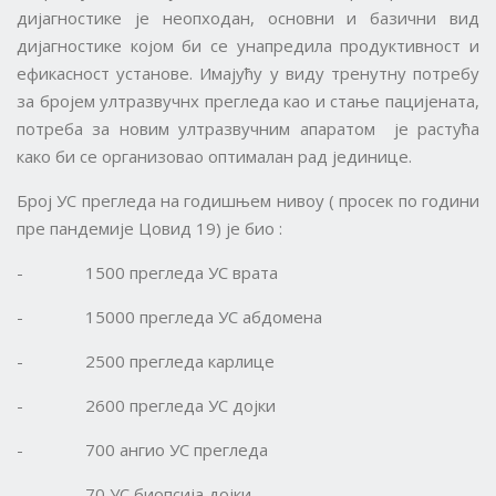
дијагностике је неопходан, основни и базични вид
дијагностике којом би се унапредила продуктивност и
ефикасност установе. Имајућу у виду тренутну потребу
за бројем ултразвучнх прегледа као и стање пацијената,
потреба за новим ултразвучним апаратом је растућа
како би се организовао оптималан рад јединице.
Број УС прегледа на годишњем нивоу ( просек по години
пре пандемије Цовид 19) је био :
- 1500 прегледа УС врата
- 15000 прегледа УС абдомена
- 2500 прегледа карлице
- 2600 прегледа УС дојки
- 700 ангио УС прегледа
- 70 УС биопсија дојки