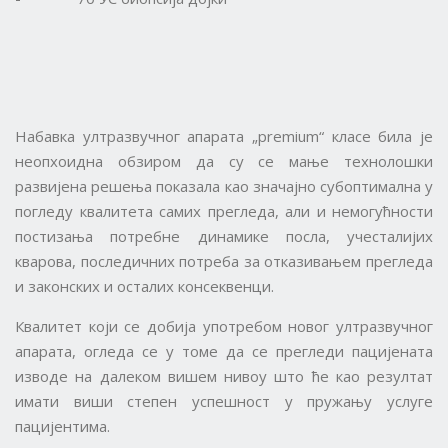
Набавка ултразвучног апарата „premium“ класе била је
неопхоидна обзиром да су се мање технолошки
развијена решења показала као значајно субоптимална у
погледу квалитета самих прегледа, али и немогућности
постизања потребне динамике посла, учесталијих
кварова, последичних потреба за отказивањем прегледа
и законских и осталих консеквенци.
Квалитет који се добија употребом новог ултразвучног
апарата, огледа се у томе да се прегледи пацијената
изводе на далеком вишем нивоу што ће као резултат
имати виши степен успешност у пружању услуге
пацијентима.