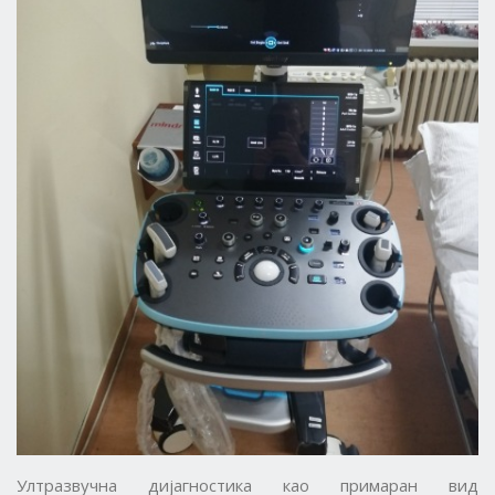
Ултразвучна дијагностика као примаран вид