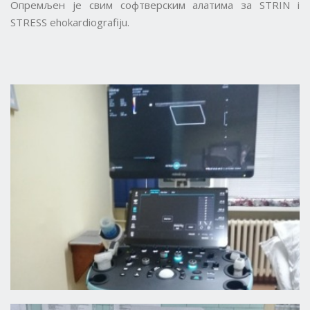
Опремљен је свим софтверским алатима за STRIN i
STRESS ehokardiografiju.