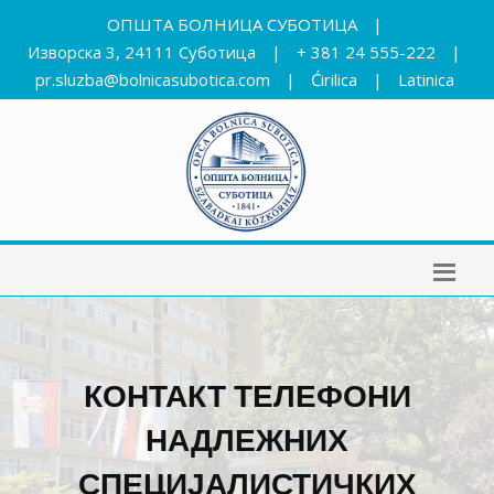
ОПШТА БОЛНИЦА СУБОТИЦА
|
Изворска 3, 24111 Суботица
|
+ 381 24 555-222
|
pr.sluzba@bolnicasubotica.com
|
Ćirilica
|
Latinica
КОНТАКТ ТЕЛЕФОНИ
НАДЛЕЖНИХ
СПЕЦИЈАЛИСТИЧКИХ