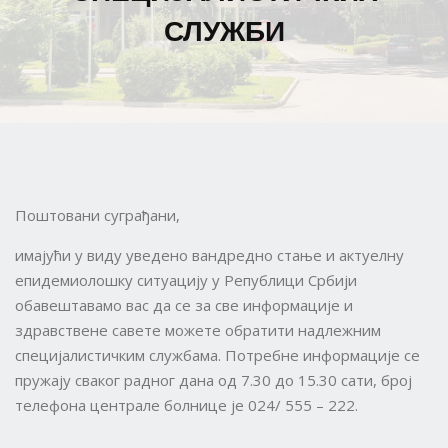
СЛУЖБИ
Поштовани суграђани,
имајући у виду уведено вандредно стање и актуелну
епидемиолошку ситуацију у Републици Србији
обавештавамо вас да се за све информације и
здравствене савете можете обратити надлежним
специјалистичким службама. Потребне информације се
пружају сваког радног дана од 7.30 до 15.30 сати, број
телефона централе болнице је 024/ 555 – 222.