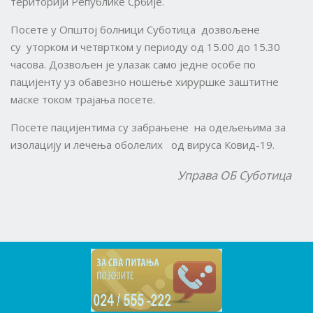
територији Републике Србије.
Посете у Општој болници Суботица дозвољене
су уторком и четвртком у периоду од 15.00 до 15.30
часова. Дозвољен је улазак само једне особе по
пацијенту уз обавезно ношење хируршке заштитне
маске током трајања посете.
Посете пацијентима су забрањене на одељењима за
изолацију и лечења оболелих од вируса Ковид-19.
Управа ОБ Суботица