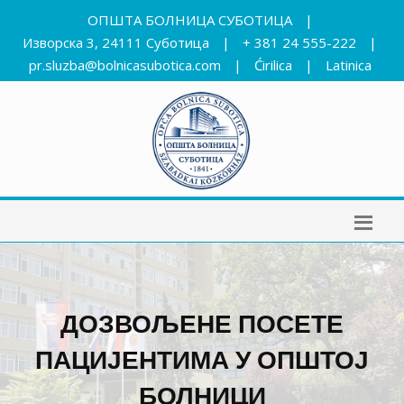
ОПШТА БОЛНИЦА СУБОТИЦА
|
Изворска 3, 24111 Суботица
|
+ 381 24 555-222
|
pr.sluzba@bolnicasubotica.com
|
Ćirilica
|
Latinica
ДОЗВОЉЕНЕ ПОСЕТЕ
ПАЦИЈЕНТИМА У ОПШТОЈ
БОЛНИЦИ