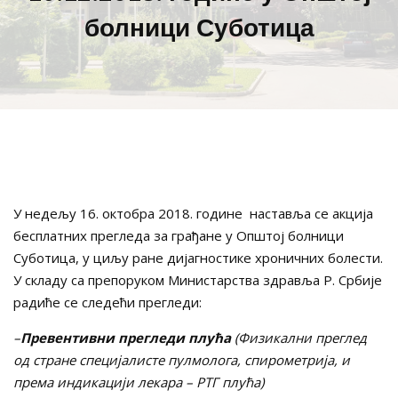
болници Суботица
У недељу 16. октобра 2018. године наставља се акција
бесплатних прегледа за грађане у Општој болници
Суботица, у циљу ране дијагностике хроничних болести.
У складу са препоруком Министарства здравља Р. Србије
радиће се следећи прегледи:
–
Превентивни прегледи плућа
(Физикални преглед
од стране специјалисте пулмолога, спирометрија, и
према индикацији лекара – РТГ плућа)