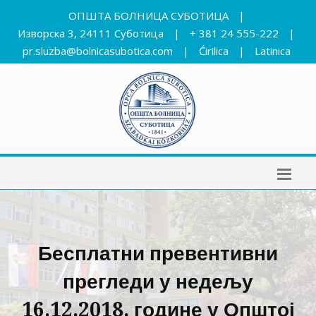
ОПШТА БОЛНИЦА СУБОТИЦА
|
Изворска 3, 24111 Суботица
|
+ 381 24 555-222
|
pr.sluzba@bolnicasubotica.com
|
Ćirilica
|
Latinica
Бесплатни превентивни
прегледи у недељу
16.12.2018. године у Општој