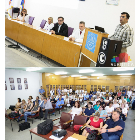
Прегледај галерију