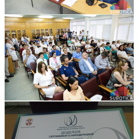
Прегледај галерију
Прегледај галерију