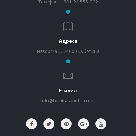
Телефон:
+ 381 24 555-222
Адреса
Изворска 3, 24000 Суботица
Е-маил
info@bolnicasubotica.com