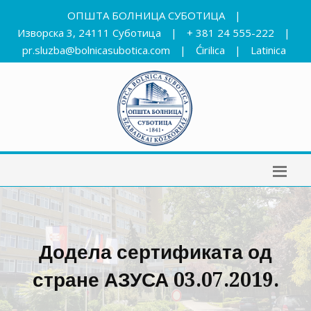
ОПШТА БОЛНИЦА СУБОТИЦА
|
Изворска 3, 24111 Суботица
|
+ 381 24 555-222
|
pr.sluzba@bolnicasubotica.com
|
Ćirilica
|
Latinica
Додела сертификата од
стране АЗУСА 03.07.2019.