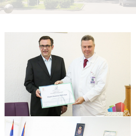
Прегледај галерију
Прегледај галерију