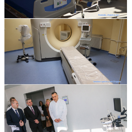
Прегледај галерију
Прегледај галерију