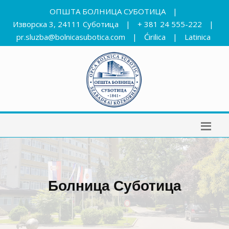
ОПШТА БОЛНИЦА СУБОТИЦА
|
Изворска 3, 24111 Суботица
|
+ 381 24 555-222
|
pr.sluzba@bolnicasubotica.com
|
Ćirilica
|
Latinica
Болница Суботица