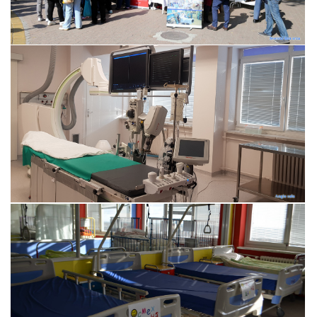
Прегледај галерију
Прегледај галерију