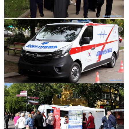
Прегледај галерију
Прегледај галерију