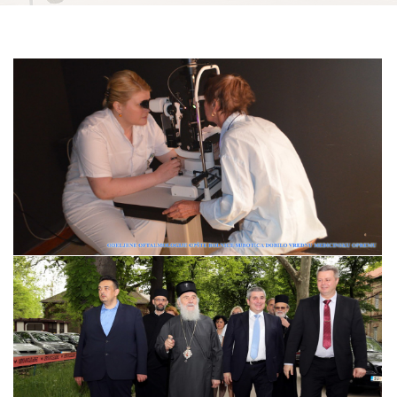
Прегледај галерију
Прегледај галерију