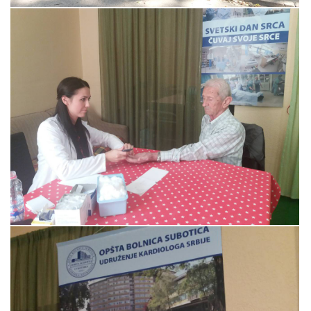
Прегледај галерију
Прегледај галерију