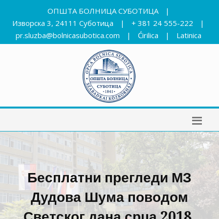
ОПШТА БОЛНИЦА СУБОТИЦА
|
Изворска 3, 24111 Суботица
|
+ 381 24 555-222
|
pr.sluzba@bolnicasubotica.com
|
Ćirilica
|
Latinica
Бесплатни прегледи МЗ
Дудова Шума поводом
Светског дана срца 2018.