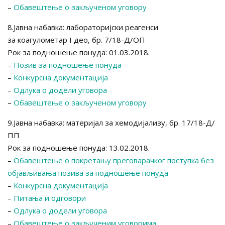
–
Обавештење о закљученом уговору
8.Јавна набавка: лабораторијски реагенси
за коагулометар I део, бр. 7/18-Д/ОП
Рок за подношење понуда: 01.03.2018.
–
Позив за подношење понуда
–
Конкурсна документација
–
Одлука о додели уговора
–
Обавештење о закљученом уговору
9.Јавна набавка: материјал за хемодијализу, бр. 17/18-Д/
ПП
Рок за подношење понуда: 13.02.2018.
–
Обавештење о покретању преговарачког поступка без
објављивања позива за подношење понуда
–
Конкурсна документација
–
Питања и одговори
–
Одлука о додели уговора
–
Обавештење о закљученим уговорима