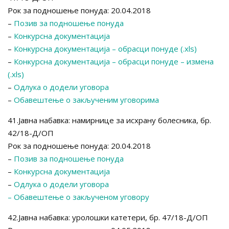
Рок за подношење понуда: 20.04.2018
–
Позив за подношење понуда
–
Конкурсна документација
–
Конкурсна документација – обрасци понуде (.xls)
–
Конкурсна документација – обрасци понуде – измена
(.xls)
–
Одлука о додели уговора
–
Обавештење о закљученим уговорима
41.Јавна набавка: намирнице за исхрану болесника, бр.
42/18-Д/ОП
Рок за подношење понуда: 20.04.2018
–
Позив за подношење понуда
–
Конкурсна документација
–
Одлука о додели уговора
– Обавештење о закљученом уговору
42.Јавна набавка: уролошки катетери, бр. 47/18-Д/ОП