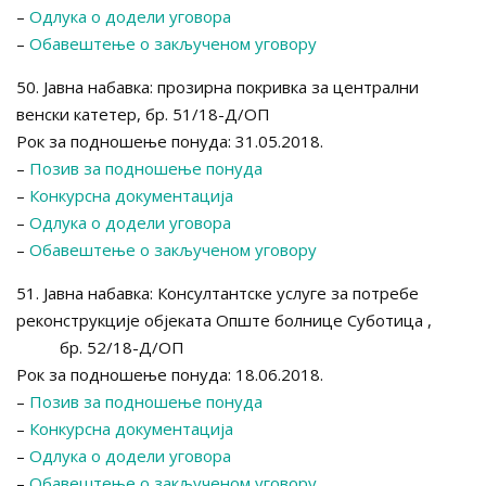
–
Одлука о додели уговора
–
Обавештење о закљученом уговору
50. Јавна набавка: прозирна покривка за централни
венски катетер, бр. 51/18-Д/ОП
Рок за подношење понуда: 31.05.2018.
–
Позив за подношење понуда
–
Конкурсна документација
–
Одлука о додели уговора
–
Обавештење о закљученом уговору
51. Јавна набавка: Консултантске услуге за потребе
реконструкције објеката Опште болнице Суботица ,
бр. 52/18-Д/ОП
Рок за подношење понуда: 18.06.2018.
–
Позив за подношење понуда
–
Конкурсна документација
–
Одлука о додели уговора
–
Обавештење о закљученом уговору