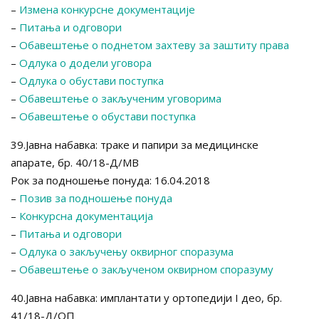
–
Измена конкурсне документације
–
Питања и одговори
–
Обавештење о поднетом захтеву за заштиту права
–
Одлука о додели уговора
–
Одлука о обустави поступка
–
Обавештење о закљученим уговорима
–
Обавештење о обустави поступка
39.Јавна набавка: траке и папири за медицинске
апарате, бр. 40/18-Д/МВ
Рок за подношење понуда: 16.04.2018
–
Позив за подношење понуда
–
Конкурсна документација
–
Питања и одговори
–
Одлука о закључењу оквирног споразума
–
Обавештење о закљученом оквирном споразуму
40.Јавна набавка: имплантати у ортопедији I део, бр.
41/18-Д/ОП