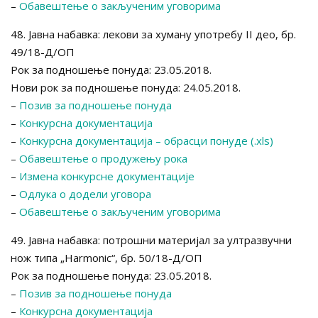
–
Обавештење о закљученим уговорима
48. Јавна набавка: лекови за хуману употребу II део, бр.
49/18-Д/ОП
Рок за подношење понуда: 23.05.2018.
Нови рок за подношење понуда: 24.05.2018.
–
Позив за подношење понуда
–
Конкурсна документација
–
Конкурсна документација – обрасци понуде (.xls)
–
Обавештење о продужењу рока
–
Измена конкурсне документације
–
Одлука о додели уговора
–
Обавештење о закљученим уговорима
49. Јавна набавка: потрошни материјал за ултразвучни
нож типа „Harmonic“, бр. 50/18-Д/ОП
Рок за подношење понуда: 23.05.2018.
–
Позив за подношење понуда
–
Конкурсна документација