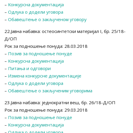
–
Конкурсна документација
–
Одлука о додели уговора
–
Обавештење о закљученом уговору
22.Јавна набавка: остеосинтетски материјал I, бр. 25/18-
Д/ОП
Рок за подношење понуда: 28.03.2018
–
Позив за подношење понуде
–
Конкурсна документација
–
Питања и одговори
–
Измена конкурсне документације
–
Одлука о додели уговора
–
Обавештење о закљученим уговорима
23.Јавна набавка: једнократни веш, бр. 26/18-Д/ОП
Рок за подношење понуда: 29.03.2018
–
Позив за подношење понуде
–
Конкурсна документација
–
Одлука о додели уговора