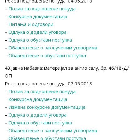
Рок за подношење понуда: 04.05.2018
–
Позив за подношење понуда
–
Конкурсна документација
–
Питања и одговори
–
Одлука о додели уговора
–
Одлука о обустави поступка
–
Обавештење о закљученим уговорима
–
Обавештење о обустави поступка
43.Јавна набавка: материјал за ангио салу, бр. 46/18-Д/
ОП
Рок за подношење понуда: 07.05.2018
–
Позив за подношење понуда
–
Конкурсна документација
–
Измена конкурсне документације
–
Одлука о додели уговора
–
Одлука о обустави поступка
–
Обавештење о закљученим уговорима
–
Обавештење о обустави поступка