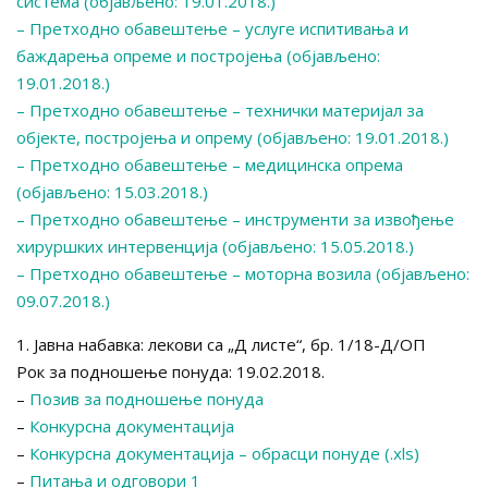
система (објављено: 19.01.2018.)
– Претходно обавештење – услуге испитивања и
баждарења опреме и постројења (објављено:
19.01.2018.)
– Претходно обавештење – технички материјал за
објекте, постројења и опрему (објављено: 19.01.2018.)
– Претходно обавештење – медицинска опрема
(објављено: 15.03.2018.)
– Претходно обавештење – инструменти за извођење
хируршких интервенција (објављено: 15.05.2018.)
–
Претходно обавештење – моторна возила (објављено:
09.07.2018.)
1. Јавна набавка: лекови са „Д листе“, бр. 1/18-Д/ОП
Рок за подношење понуда: 19.02.2018.
–
Позив за подношење понуда
–
Конкурсна документација
–
Конкурсна документација – обрасци понуде (.xls)
–
Питања и одговори 1