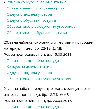
–
Измена конкурсне документације
–
Обавештење о продужењу рока
–
Одлука о додели уговора
–
Одлука о обустави поступка
–
Обавештење о закљученим уговорима
–
Обавештење о обустави поступка
20.Јавна набавка: биохемијски тестови и потрошни
материјал II део, бр. 22/18-Д/МВ
Рок за подношење понуда: 15.03.2018.
–
Позив за подношење понуда
–
Конкурсна документација
–
Одлука о додели уговора
–
Обавештење о закљученом уговору
21.Јавна набавка: услуге третмана медицинског и
инфективног отпада, бр. 18/18-У/МВ
Рок за подношење понуда: 20.03.2018.
–
Позив за подношење понуда