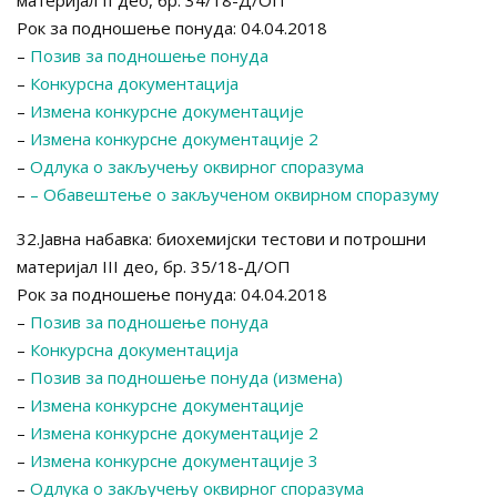
материјал II део, бр. 34/18-Д/ОП
Рок за подношење понуда: 04.04.2018
–
Позив за подношење понуда
–
Конкурсна документација
–
Измена конкурсне документације
–
Измена конкурсне документације 2
–
Одлука о закључењу оквирног споразума
–
–
Обавештење о закљученом оквирном споразуму
32.Јавна набавка: биохемијски тестови и потрошни
материјал III део, бр. 35/18-Д/ОП
Рок за подношење понуда: 04.04.2018
–
Позив за подношење понуда
–
Конкурсна документација
–
Позив за подношење понуда (измена)
–
Измена конкурсне документације
–
Измена конкурсне документације 2
–
Измена конкурсне документације 3
–
Одлука о закључењу оквирног споразума