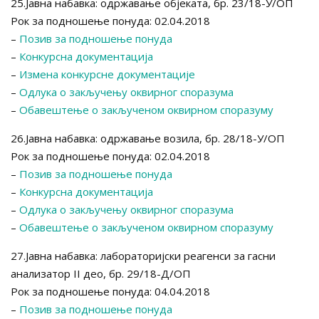
25.Јавна набавка: одржавање објеката, бр. 23/18-У/ОП
Рок за подношење понуда: 02.04.2018
–
Позив за подношење понуда
–
Конкурсна документација
–
Измена конкурсне документације
–
Одлука о закључењу оквирног споразума
–
Обавештење о закљученом оквирном споразуму
26.Јавна набавка: одржавање возила, бр. 28/18-У/ОП
Рок за подношење понуда: 02.04.2018
–
Позив за подношење понуда
–
Конкурсна документација
–
Одлука о закључењу оквирног споразума
–
Обавештење о закљученом оквирном споразуму
27.Јавна набавка: лабораторијски реагенси за гасни
анализатор II део, бр. 29/18-Д/ОП
Рок за подношење понуда: 04.04.2018
–
Позив за подношење понуда