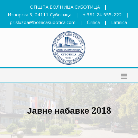
ОПШТА БОЛНИЦА СУБОТИЦА
|
Изворска 3, 24111 Суботица
|
+ 381 24 555-222
|
pr.sluzba@bolnicasubotica.com
|
Ćirilica
|
Latinica
Јавне набавке 2018