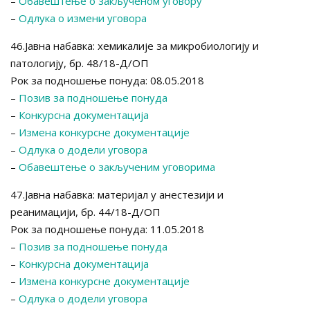
–
Обавештење о закљученом уговору
–
Одлука о измени уговора
46.Јавна набавка: хемикалије за микробиологију и
патологију, бр. 48/18-Д/ОП
Рок за подношење понуда: 08.05.2018
–
Позив за подношење понуда
–
Конкурсна документација
–
Измена конкурсне документације
–
Одлука о додели уговора
–
Обавештење о закљученим уговорима
47.Јавна набавка: материјал у анестезији и
реанимацији, бр. 44/18-Д/ОП
Рок за подношење понуда: 11.05.2018
–
Позив за подношење понуда
–
Конкурсна документација
–
Измена конкурсне документације
–
Одлука о додели уговора