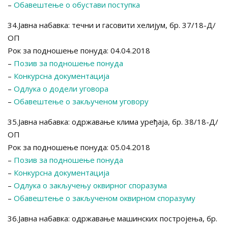
–
Обавештење о обустави поступка
34.Јавна набавка: течни и гасовити хелијум, бр. 37/18-Д/
ОП
Рок за подношење понуда: 04.04.2018
–
Позив за подношење понуда
–
Конкурсна документација
–
Одлука о додели уговора
–
Обавештење о закљученом уговору
35.Јавна набавка: одржавање клима уређаја, бр. 38/18-Д/
ОП
Рок за подношење понуда: 05.04.2018
–
Позив за подношење понуда
–
Конкурсна документација
–
Одлука о закључењу оквирног споразума
–
Обавештење о закљученом оквирном споразуму
36.Јавна набавка: одржавање машинских постројења, бр.