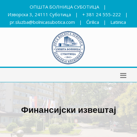
ОПШТА БОЛНИЦА СУБОТИЦА
|
Изворска 3, 24111 Суботица
|
+ 381 24 555-222
|
pr.sluzba@bolnicasubotica.com
|
Ćirilica
|
Latinica
Финансијски извештај