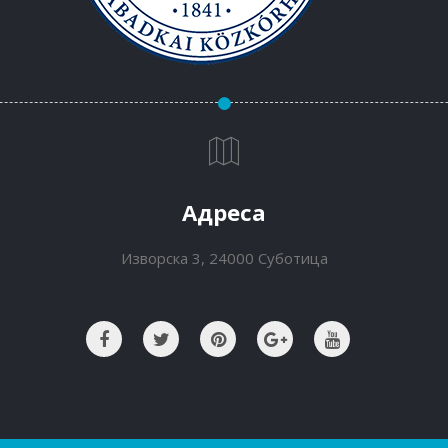
Адреса
Изворска 3, 24000 Суботица