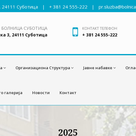
, 24111 Суботица
|
+ 381 24 555-222
|
pr.sluzba@bolnic
 БОЛНИЦА СУБОТИЦА
КОНТАКТ ТЕЛЕФОН
ка 3, 24111 Суботица
+ 381 24 555-222
а
Организациона Структура
Јавне набавке
Огла
о галерија
Новости
Контакт
2025