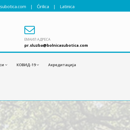
asubotica.com
|
Ćirilica
|
Latinica
ЕМАИЛ АДРЕСА
pr.sluzba@bolnicasubotica.com
си
КОВИД-19
Акредитација