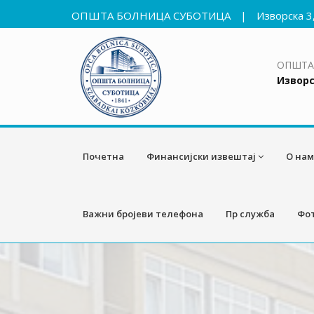
ОПШТА БОЛНИЦА СУБОТИЦА
|
Изворска 3
ОПШТА
Изворс
Почетна
Финансијски извештај
О нам
Важни бројеви телефона
Пр служба
Фот